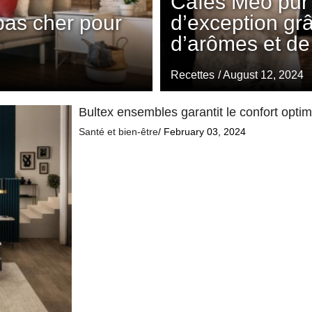
Cafés Méo pur 
pas cher pour
d’exception gr
d’arômes et de
Recettes
/ August 12, 2024
Bultex ensembles garantit le confort opti
Santé et bien-être
/ February 03, 2024