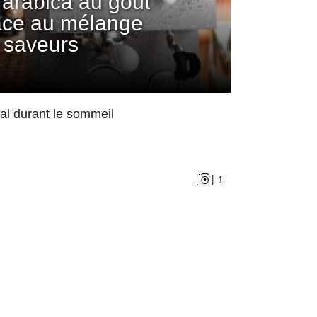
arabica au goût
âce au mélange
 saveurs
mal durant le sommeil
1