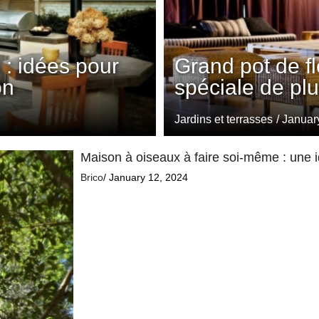
: idées pour
Grand pot de fl
on
spéciale de pl
Jardins et terrasses
/ Januar
Maison à oiseaux à faire soi-même : une 
Brico
/ January 12, 2024