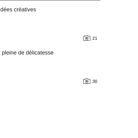
idées créatives
21
 pleine de délicatesse
30