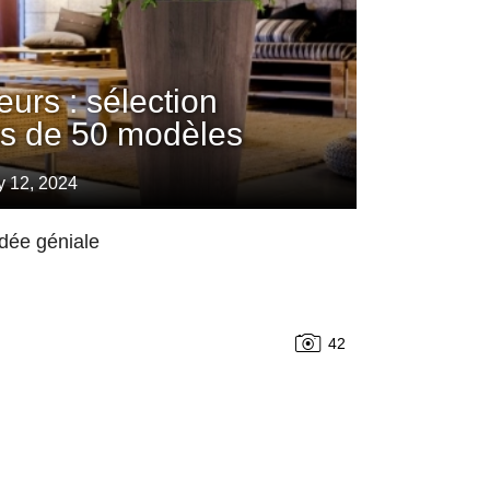
eurs : sélection
us de 50 modèles
y 12, 2024
idée géniale
42