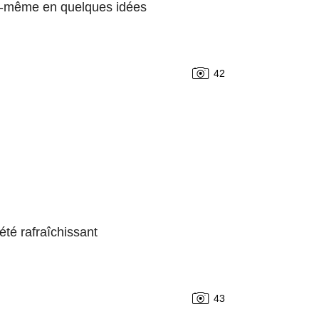
soi-même en quelques idées
42
été rafraîchissant
43