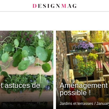
et astuces de
Aménagement t
possible !
Jardins et terrasses
/ Januar