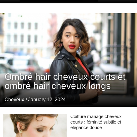
Ombré hair cheveux courts et
ombré hair cheveux longs
Cheveux
/ January 12, 2024
Coiffure mariage cheveux
courts : féminité subtile et
élégance douce