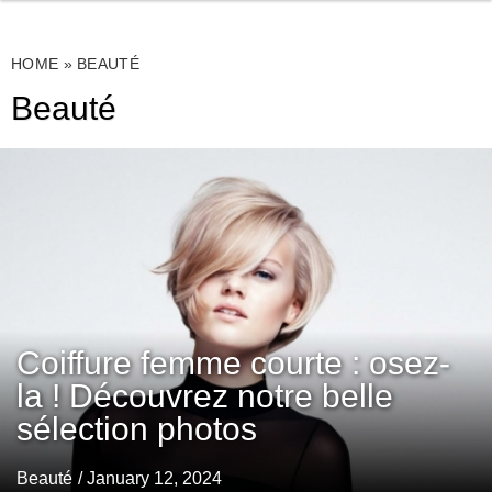
HOME
»
BEAUTÉ
Beauté
Coiffure femme courte : osez-
la ! Découvrez notre belle
sélection photos
Beauté
/ January 12, 2024