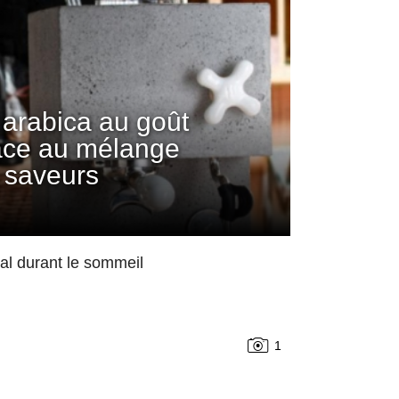
arabica au goût
âce au mélange
 saveurs
mal durant le sommeil
1