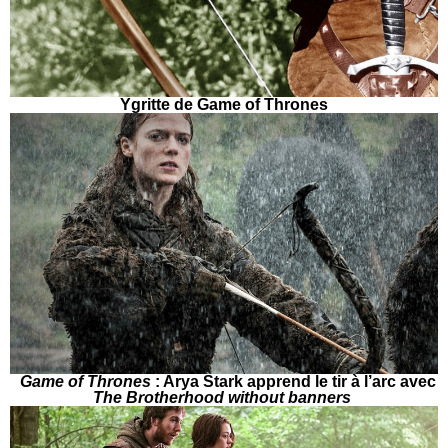
Ygritte de Game of Thrones
Game of Thrones
: Arya Stark apprend le tir à l’arc avec
The Brotherhood without banners