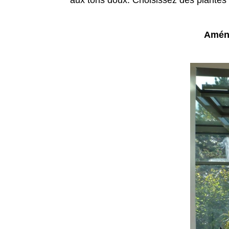
aux tons doux. Choisissez des plantes qu
Aména