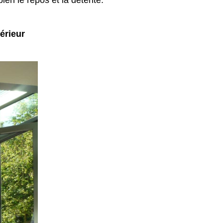
ien le repos et la détente.
érieur