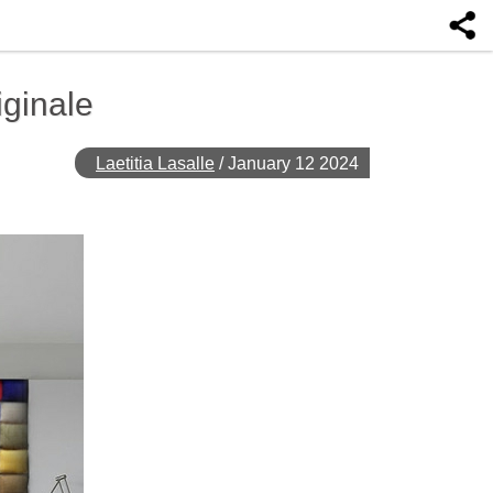
iginale
Laetitia Lasalle
/
January 12 2024