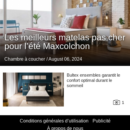
Les meilleurs matelas pas cher
pour l’été Maxcolchon
Chambre à coucher
/ August 06, 2024
Bultex ensembles garantit le
confort optimal durant le
sommeil
1
Conditions générales d’utilisation
Publicité
À propos de nous