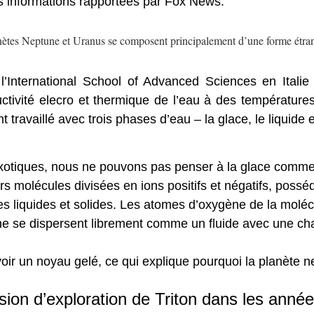
es informations rapportées par Fox News.
nètes Neptune et Uranus se composent principalement d’une forme étran
’International School of Advanced Sciences en Italie 
ctivité elecro et thermique de l’eau à des températur
nt travaillé avec trois phases d’eau – la glace, le liquide e
 exotiques, nous ne pouvons pas penser à la glace com
urs molécules divisées en ions positifs et négatifs, poss
s liquides et solides. Les atomes d’oxygène de la molécu
gène se dispersent librement comme un fluide avec une cha
r un noyau gelé, ce qui explique pourquoi la planète ne b
ion d’exploration de Triton dans les année