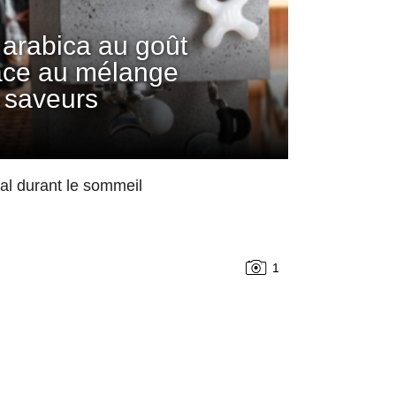
arabica au goût
âce au mélange
 saveurs
mal durant le sommeil
1