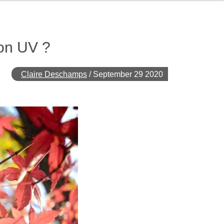
ion UV ?
Claire Deschamps
/
September 29 2020