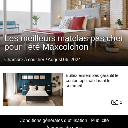
Les meilleurs matelas pas cher
pour l’été Maxcolchon
Chambre à coucher
/ August 06, 2024
Bultex ensembles garantit le
confort optimal durant le
sommeil
1
Conditions générales d’utilisation
Publicité
À propos de nous