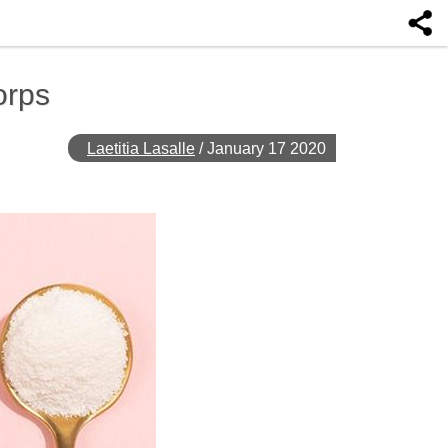
orps
Laetitia Lasalle
/
January 17 2020