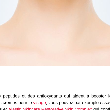
 peptides et des antioxydants qui aident à booster 
s crèmes pour le
visage
, vous pouvez par exemple ess
es et
Alastin Skincare Restorative Skin Complex
qui conti