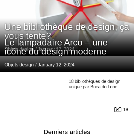
Une bibliothèque de design, ça
vous tente?
Le lampadaire Arco – une
icône du design moderne
Objets design
/ January 12, 2024
Objets design
/ January 12, 2024
18 bibliothèques de design
unique par Boca do Lobo
19
Derniers articles