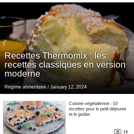
Recettes Thermomix : les
recettes classiques en version
moderne
Régime alimentaire
/ January 12, 2024
Cuisine végétalienne : 10
recettes pour le petit-déjeuner
et le goûter
16