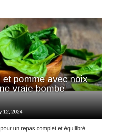
d et pomme avec noix
 une vraie bombe
y 12, 2024
 pour un repas complet et équilibré