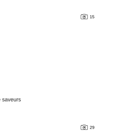
15
e saveurs
29