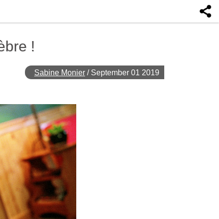
èbre !
Sabine Monier
/
September 01 2019