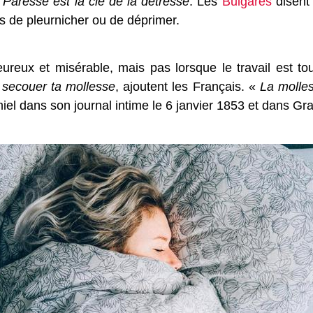
e
Paresse est la clé de la détresse
. Les
Bulgares
disent
ps de pleurnicher ou de déprimer.
eureux et misérable, mais pas lorsque le travail est to
t secouer ta mollesse
, ajoutent les Français. «
La molles
el dans son journal intime le 6 janvier 1853 et dans Grai