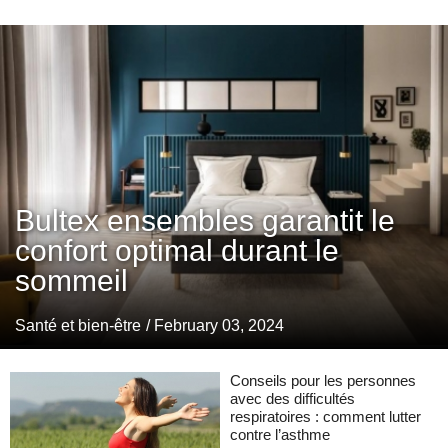
Bultex ensembles garantit le
confort optimal durant le
sommeil
Santé et bien-être
/ February 03, 2024
Conseils pour les personnes
avec des difficultés
respiratoires : comment lutter
contre l’asthme