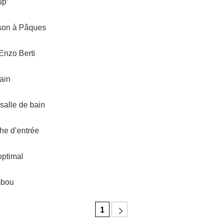
up’
ison à Pâques
Enzo Berti
ain
salle de bain
che d’entrée
optimal
mbou
1