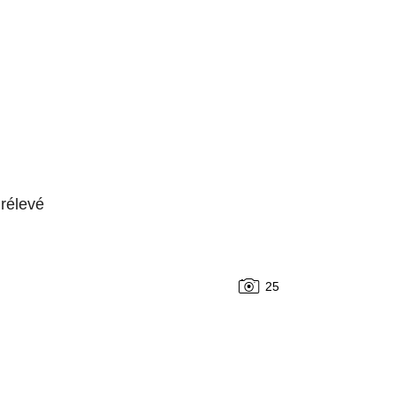
rélevé
25