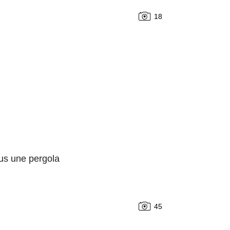
18
us une pergola
45