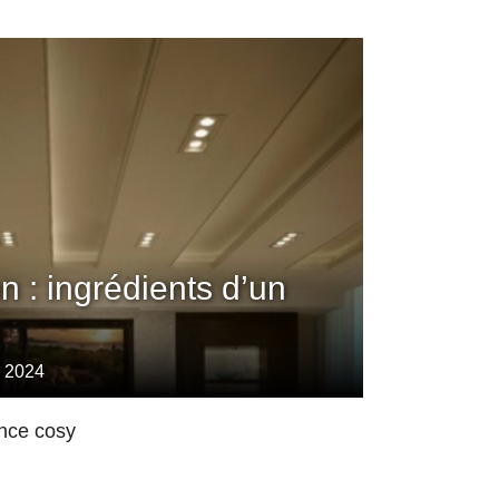
on : ingrédients d’un
, 2024
nce cosy