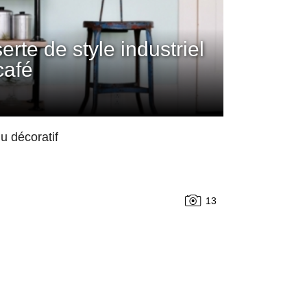
rte de style industriel
café
u décoratif
13