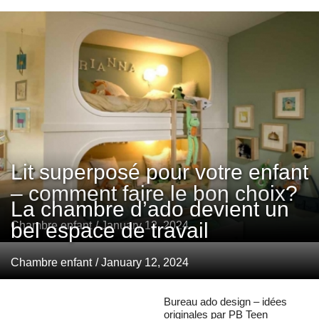
Lit superposé pour votre enfant
– comment faire le bon choix?
La chambre d’ado devient un
bel espace de travail
Chambre enfant
/ January 12, 2024
Chambre enfant
/ January 12, 2024
Bureau ado design – idées
originales par PB Teen