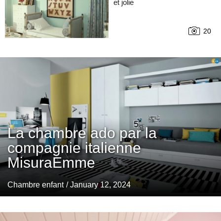
et jolie
20
La chambre ado par la
compagnie italienne
MisuraEmme
Chambre enfant
/ January 12, 2024