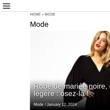
HOME
»
MODE
Mode
Robe de mariée noire, 
légère : osez-la !
Mode
/ January 12, 2024