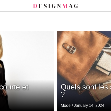
courte et
Quels sont les
?
Mode
/ January 14, 2024