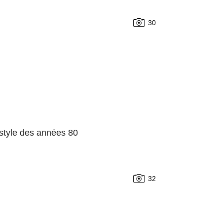
30
 style des années 80
32