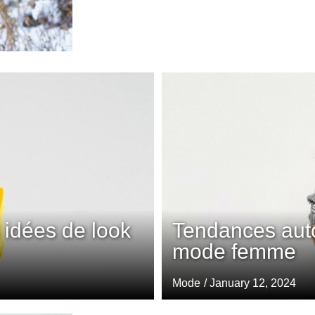
idées de look
Tendances auto
mode femme
Mode
/ January 12, 2024