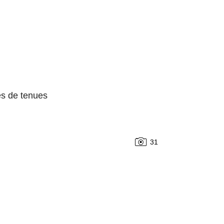
es de tenues
31