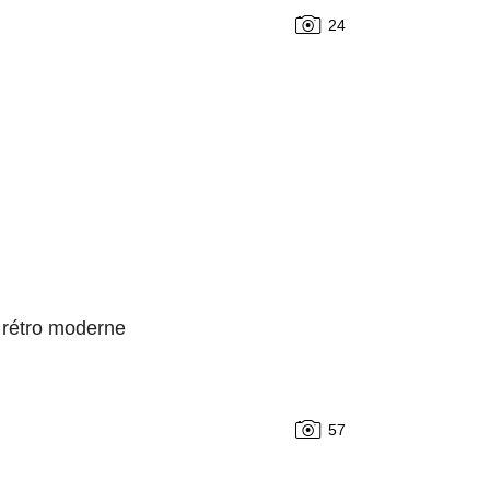
24
 rétro moderne
57