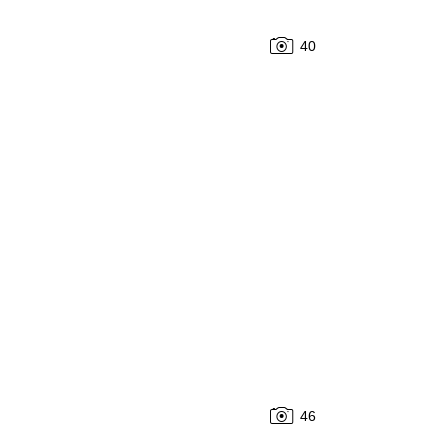
40
46