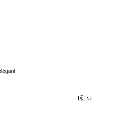
élégant
53