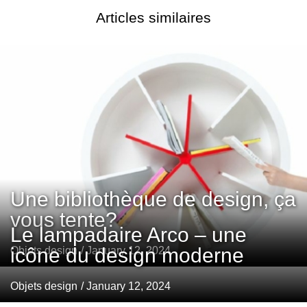
Articles similaires
Une bibliothèque de design, ça
vous tente?
Le lampadaire Arco – une
icône du design moderne
Objets design
/ January 12, 2024
Objets design
/ January 12, 2024