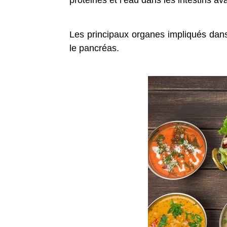
protéines et l’eau dans les intestins av
Les principaux organes impliqués dans l
le pancréas.