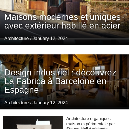
Maisons modernes et uniques
avec extérieur habillé en acier
Architecture
/ January 12, 2024
Design industriel : découvrez
La Fabrica à Barcelone en
Espagne
Architecture
/ January 12, 2024
Architecture organique :
maison expérimentale par
Steven Holl Architects