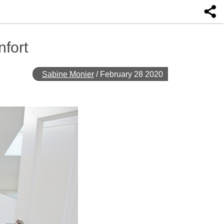
nfort
Sabine Monier
/
February 28 2020