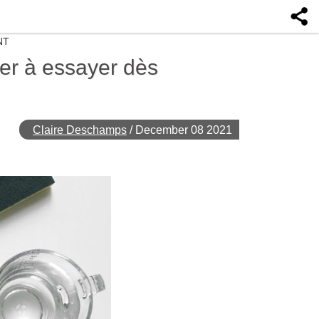
NT
her à essayer dès
Claire Deschamps
/
December 08 2021