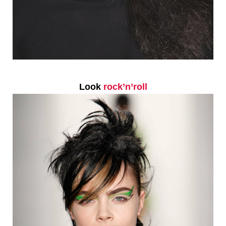
Look
rock’n’roll