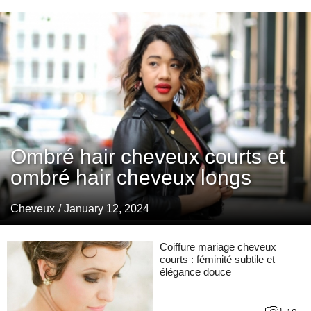
Ombré hair cheveux courts et
ombré hair cheveux longs
Cheveux
/ January 12, 2024
Coiffure mariage cheveux
courts : féminité subtile et
élégance douce