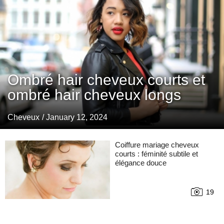
Ombré hair cheveux courts et
ombré hair cheveux longs
Cheveux
/ January 12, 2024
Coiffure mariage cheveux
courts : féminité subtile et
élégance douce
19