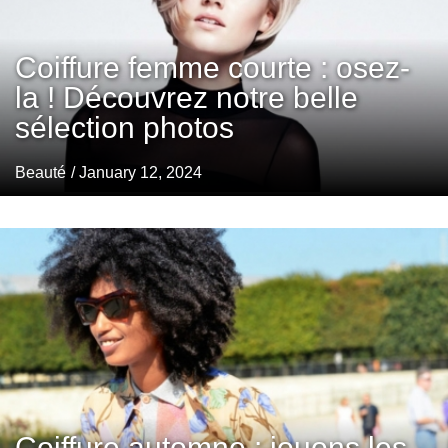
Coiffure femme courte : osez-
la ! Découvrez notre belle
sélection photos
Beauté
/ January 12, 2024
Coiffure automne : jouons les