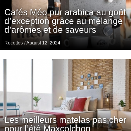
Cafés Méo pur arabica au goût
d’exception grâce au mélange
d’arômes et de saveurs
Recettes
/ August 12, 2024
Les meilleurs matelas pas cher
pour l’été Maxcolchon