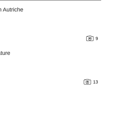
n Autriche
9
ature
13