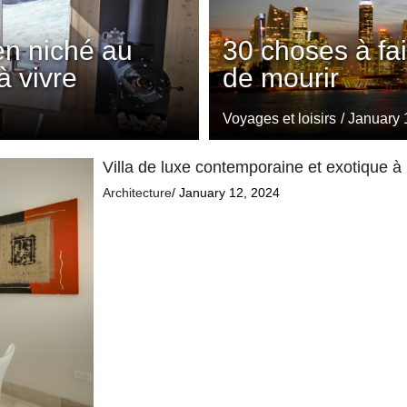
en niché au
30 choses à fa
à vivre
de mourir
Voyages et loisirs
/ January 
Villa de luxe contemporaine et exotique à
Architecture
/ January 12, 2024