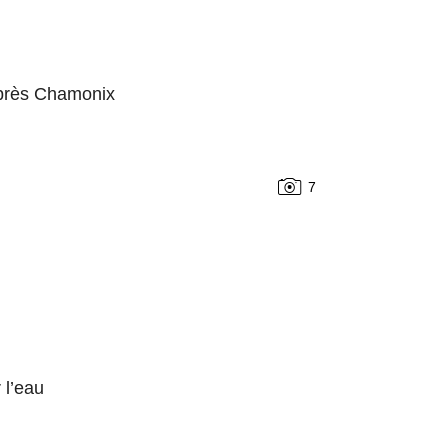
 près Chamonix
7
 l’eau