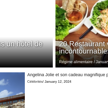
s un hôtel de
20 Restaurant 
incontournables
Régime alimentaire
/ Januar
Angelina Jolie et son cadeau magnifique p
Célébrités
/ January 12, 2024