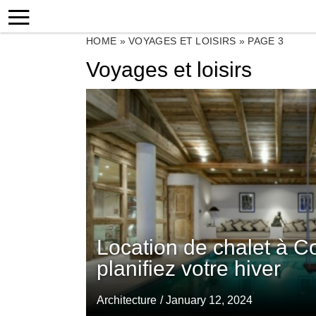
HOME
»
VOYAGES ET LOISIRS
»
PAGE 3
Voyages et loisirs
Location de chalet à C
planifiez votre hiver
Architecture
/ January 12, 2024