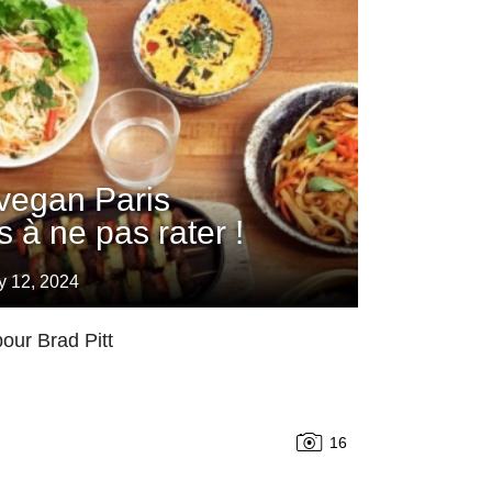
vegan Paris
 à ne pas rater !
y 12, 2024
our Brad Pitt
16