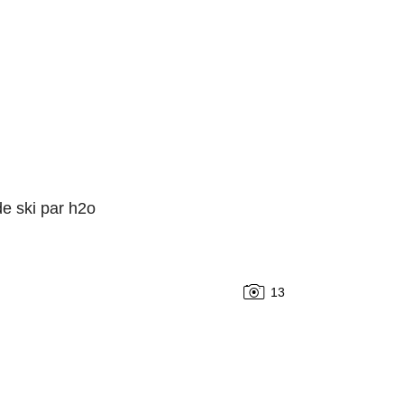
e ski par h2o
13