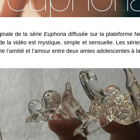
ginale de la série
Euphoria
diffusée sur la plateforme N
 de la vidéo est mystique, simple et sensuelle. Les sé
nte l’amitié et l’amour entre deux amies adolescentes à la