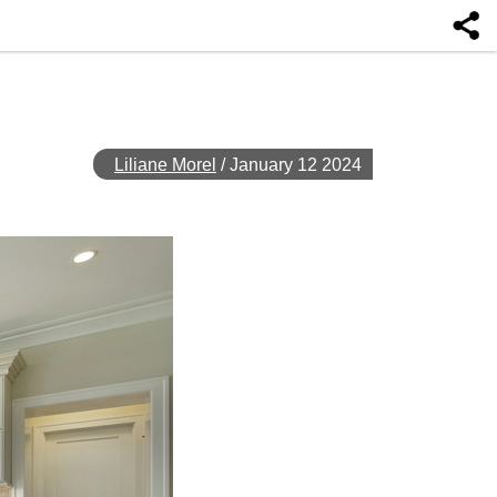
Liliane Morel
/
January 12 2024