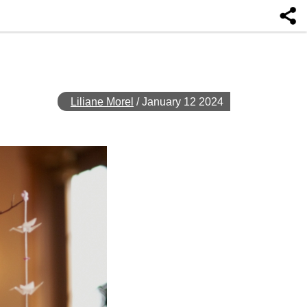
Liliane Morel
/
January 12 2024