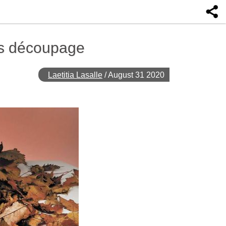
ans découpage
Laetitia Lasalle
/
August 31 2020