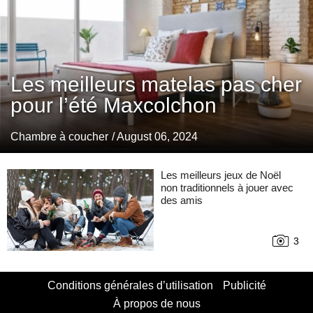
Les meilleurs matelas pas cher
pour l’été Maxcolchon
Chambre à coucher
/ August 06, 2024
Les meilleurs jeux de Noël
non traditionnels à jouer avec
des amis
3
Conditions générales d’utilisation
Publicité
À propos de nous