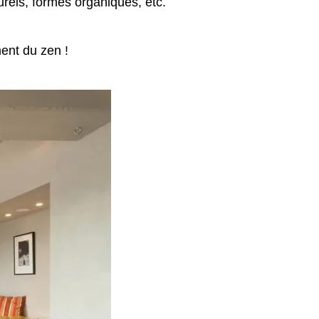
urels, formes organiques, etc.
ent du zen !