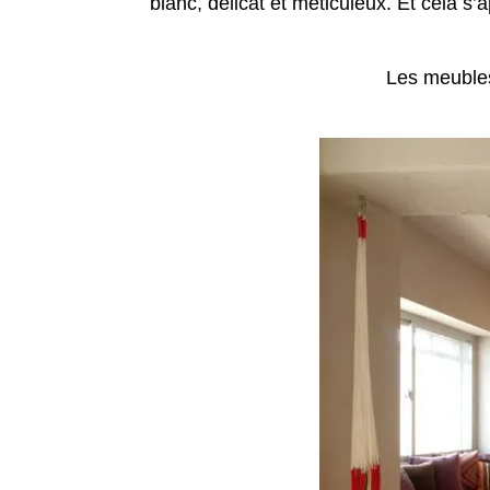
blanc, délicat et méticuleux. Et cela 
Les meubles