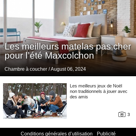
Les meilleurs matelas pas cher
pour l’été Maxcolchon
Chambre à coucher
/ August 06, 2024
Les meilleurs jeux de Noël
non traditionnels à jouer avec
des amis
3
Conditions générales d’utilisation
Publicité