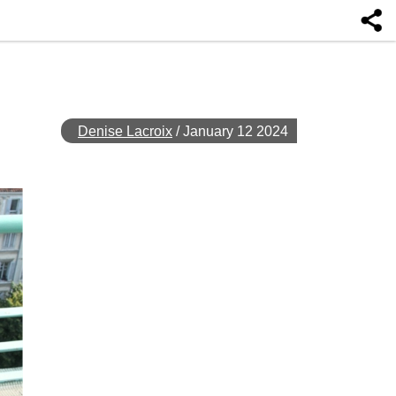
Denise Lacroix
/
January 12 2024