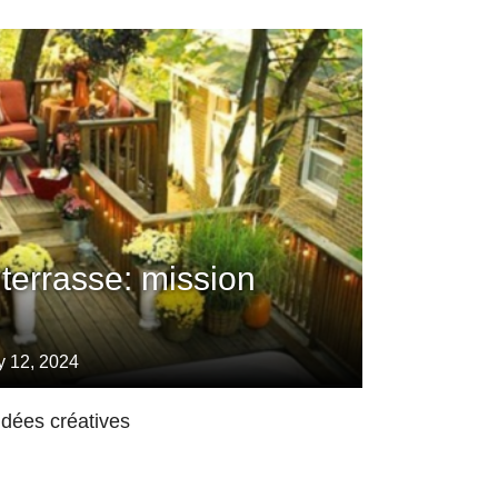
errasse: mission
y 12, 2024
idées créatives