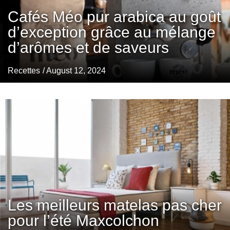
Cafés Méo pur arabica au goût
d’exception grâce au mélange
d’arômes et de saveurs
Recettes
/ August 12, 2024
Les meilleurs matelas pas cher
pour l’été Maxcolchon