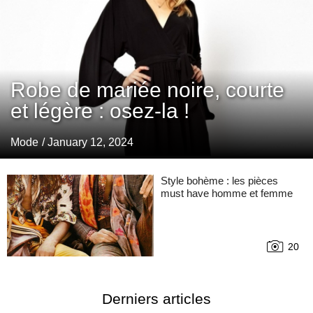
Robe de mariée noire, courte
et légère : osez-la !
Mode
/ January 12, 2024
Style bohème : les pièces
must have homme et femme
20
Derniers articles