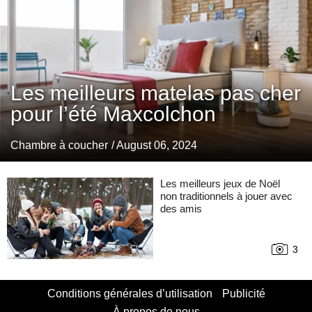
Les meilleurs matelas pas cher
pour l’été Maxcolchon
Chambre à coucher
/ August 06, 2024
Les meilleurs jeux de Noël
non traditionnels à jouer avec
des amis
3
Conditions générales d’utilisation
Publicité
À propos de nous