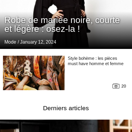
Robe de mariée noire, courte
et légère : osez-la !
Mode
/ January 12, 2024
Style bohème : les pièces
must have homme et femme
20
Derniers articles