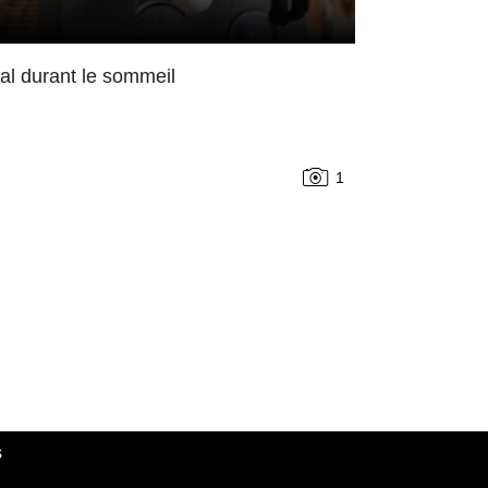
mal durant le sommeil
1
s