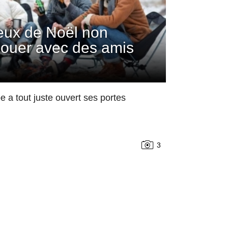
jeux de Noël non
 jouer avec des amis
 a tout juste ouvert ses portes
3