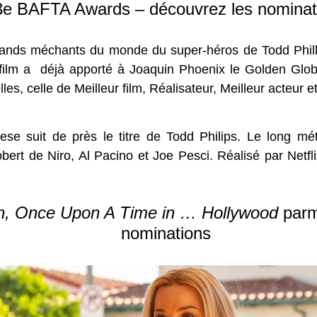
3e BAFTA Awards – découvrez les nominat
grands méchants du monde du super-héros de Todd Phil
film a déjà apporté à Joaquin Phoenix le Golden Globe 
es, celle de Meilleur film, Réalisateur, Meilleur acteur e
ese suit de près le titre de Todd Philips. Le long 
obert de Niro, Al Pacino et Joe Pesci. Réalisé par Netfli
an, Once Upon A Time in … Hollywood
parm
nominations