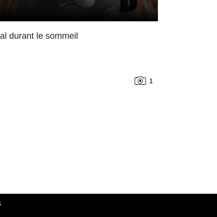
mal durant le sommeil
1
s