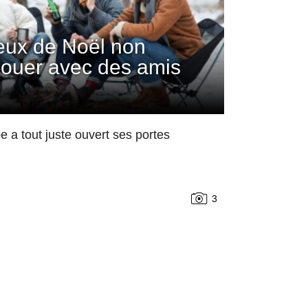
jeux de Noël non
 jouer avec des amis
 a tout juste ouvert ses portes
3