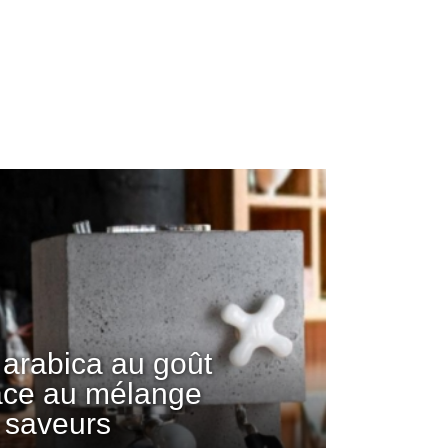
arabica au goût
âce au mélange
 saveurs