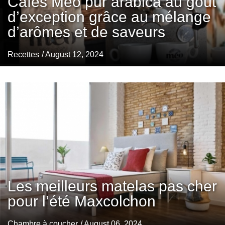
Cafés Méo pur arabica au goût
d’exception grâce au mélange
d’arômes et de saveurs
Recettes
/ August 12, 2024
Les meilleurs matelas pas cher
pour l’été Maxcolchon
Chambre à coucher
/ August 06, 2024