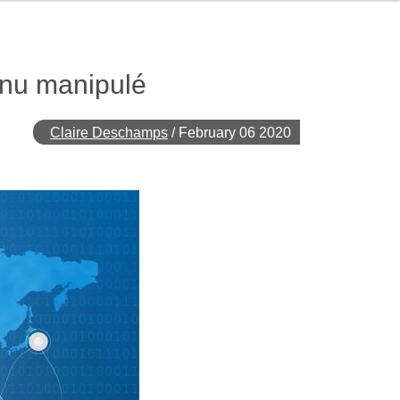
enu manipulé
Claire Deschamps
/
February 06 2020