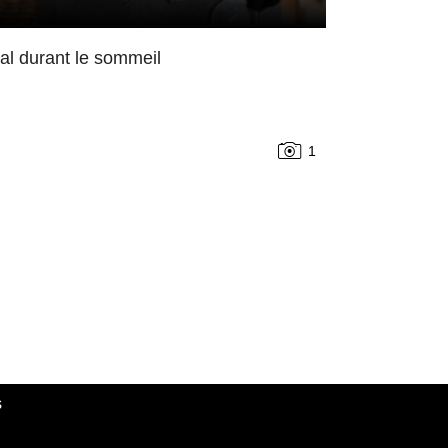
mal durant le sommeil
1
s