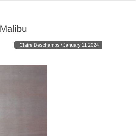
 Malibu
Claire Deschamps
/
January 11 2024