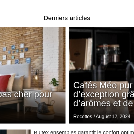
Derniers articles
Cafés Méo pur 
pas cher pour
d’exception gr
d’arômes et de
Recettes
/ August 12, 2024
Bultex ensembles garantit le confort opti